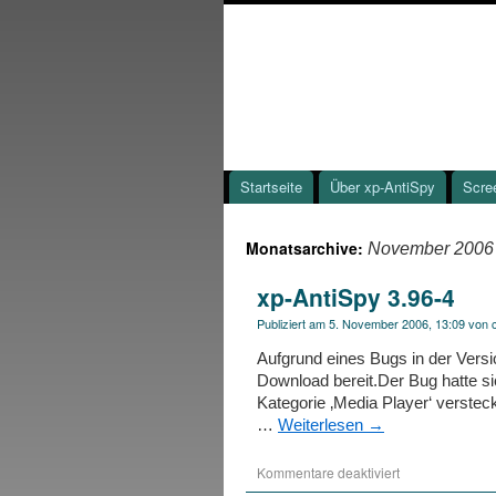
Startseite
Über xp-AntiSpy
Scre
Monatsarchive:
November 2006
xp-AntiSpy 3.96-4
Publiziert am
5. November 2006, 13:09
von
Aufgrund eines Bugs in der Versio
Download bereit.Der Bug hatte si
Kategorie ‚Media Player‘ versteck
…
Weiterlesen
→
Kommentare deaktiviert