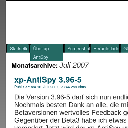
Startseite
Über xp-
Screenshot
Herunterladen
G
AntiSpy
Monatsarchive:
Juli 2007
xp-AntiSpy 3.96-5
Publiziert am
16. Juli 2007, 23:44
von
chris
Die Version 3.96-5 darf sich nun endli
Nochmals besten Dank an alle, die mir
Betaversionen wertvolles Feedback g
Gegenüber der Beta3 habe ich etwas
verändert.Jetzt wird der xp-AntiSpy u