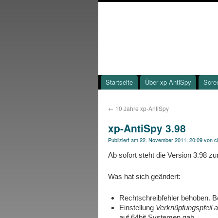
Startseite
Über xp-AntiSpy
Scre
←
10 Jahre xp-AntiSpy
xp-AntiSpy 3.98
Publiziert am
22. November 2011, 20:09
von
c
Ab sofort steht die Version 3.98 
Was hat sich geändert:
Rechtschreibfehler behoben. B
Einstellung
Verknüpfungspfeil 
auf 64bit Systemen gab.