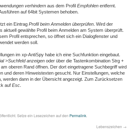
-Anwendungen verhindern
aus dem Profil
Empfohlen
entfernt.
Ausführen auf 64bit Systemen behoben.
tzt ein Eintrag
Profil beim Anmelden überprüfen
. Wird der
s aktuell gewählte Profil beim Anmelden am System überprüft.
esem Profil entsprechen, so öffnet sich ein Dialogfenster und
ewendet werden soll.
ellungen im xp-AntiSpy habe ich eine Suchfunktion eingebaut.
al >Suchfeld anzeigen
oder über die Tastenkombination Strg +
ld am oberen Rand öffnen. Der dort eingetragene Suchbegriff wird
en und deren Hinweistexten gesucht. Nur Einstellungen, welche
n, werden dann in der Übersicht angezeigt. Zum Zurücksetzen
ck auf
Esc
.
öffentlicht. Setze ein Lesezeichen auf den
Permalink
.
Lebenszeichen
→