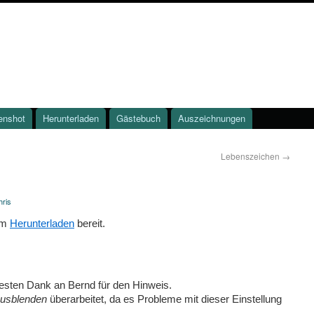
enshot
Herunterladen
Gästebuch
Auszeichnungen
Lebenszeichen
→
hris
zum
Herunterladen
bereit.
esten Dank an Bernd für den Hinweis.
ausblenden
überarbeitet, da es Probleme mit dieser Einstellung