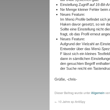
Einstellung Z
ugriff auf 16-Bit
Ne Menge kleiner Fehler beim 
Neues Feature:
Im Menü
Profile
befindet sich je
Haken davor gesetzt, so wir da
Sollte eine Einstellung nicht di
fragt, ob das Profil erneut ang
Neues Feature:
Aufgrund der Vielzahl an Einst
Entweder über das Menü
Spezi
F lässt sich ein kleines Textfe
dann in sämtlichen Einstellung
den gesuchten Begriff enthalte
der Suche reicht ein Tastendru
Grüße, -chris-
Dieser Beitrag wurde unter
Allgemein
ver
←
10 Jahre xp-AntiSpy