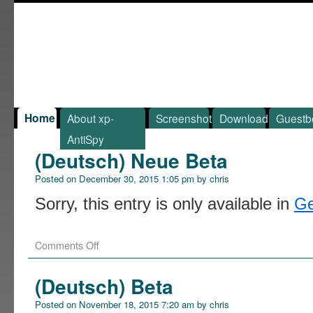
Home
About xp-
Screenshot
Download
Guestb
AntiSpy
(Deutsch) Neue Beta
Posted on
December 30, 2015 1:05 pm
by
chris
Sorry, this entry is only available in
G
Comments Off
(Deutsch) Beta
Posted on
November 18, 2015 7:20 am
by
chris