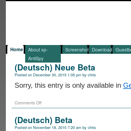
Home
About xp-
Screenshot
Download
Guestb
AntiSpy
(Deutsch) Neue Beta
Posted on
December 30, 2015 1:05 pm
by
chris
Sorry, this entry is only available in
G
Comments Off
(Deutsch) Beta
Posted on
November 18, 2015 7:20 am
by
chris