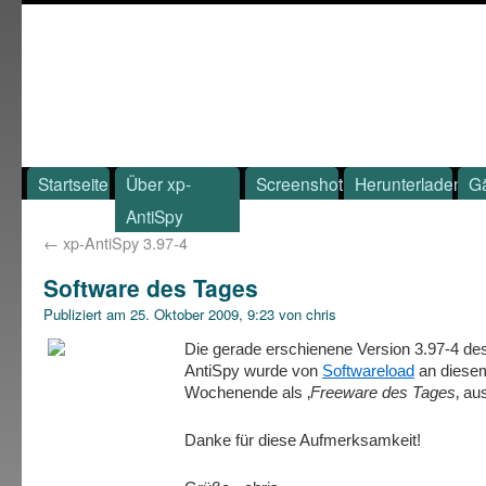
Startseite
Über xp-
Screenshot
Herunterladen
G
AntiSpy
←
xp-AntiSpy 3.97-4
Software des Tages
Publiziert am
25. Oktober 2009, 9:23
von
chris
Die gerade erschienene Version 3.97-4 de
AntiSpy wurde von
Softwareload
an diese
Wochenende als ‚
Freeware des Tages
‚ au
Danke für diese Aufmerksamkeit!