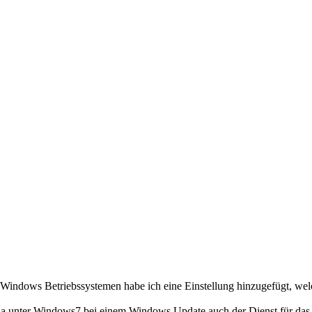
en Windows Betriebssystemen habe ich eine Einstellung hinzugefügt, wel
a unter Windows7 bei einem Windows Update auch der Dienst für das S