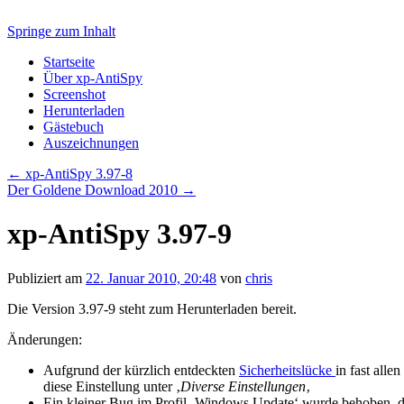
Springe zum Inhalt
Startseite
Über xp-AntiSpy
Screenshot
Herunterladen
Gästebuch
Auszeichnungen
←
xp-AntiSpy 3.97-8
Der Goldene Download 2010
→
xp-AntiSpy 3.97-9
Publiziert am
22. Januar 2010, 20:48
von
chris
Die Version 3.97-9 steht zum Herunterladen bereit.
Änderungen:
Aufgrund der kürzlich entdeckten
Sicherheitslücke
in fast all
diese Einstellung unter ‚
Diverse Einstellungen
‚
Ein kleiner Bug im Profil ‚Windows Update‘ wurde behoben, d