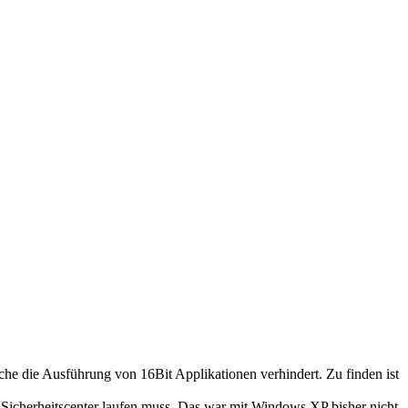
che die Ausführung von 16Bit Applikationen verhindert. Zu finden ist
icherheitscenter laufen muss. Das war mit Windows XP bisher nicht