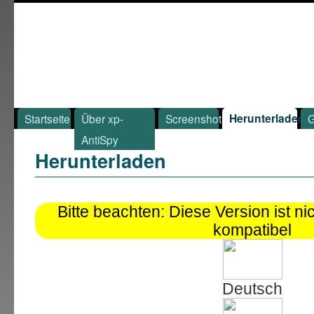
Herunterladen
Startseite
Über xp-
Screenshot
G
AntiSpy
Herunterladen
Bitte beachten: Diese Version ist n
kompatibel
Deutsch