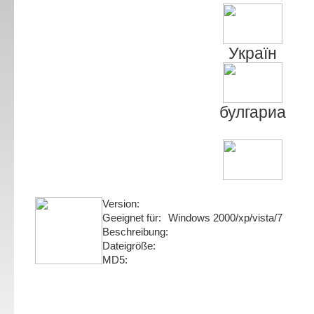
Украïн
булгариа
Version:
Geeignet für:
Windows 2000/xp/vista/7
Beschreibung:
Dateigröße:
MD5: